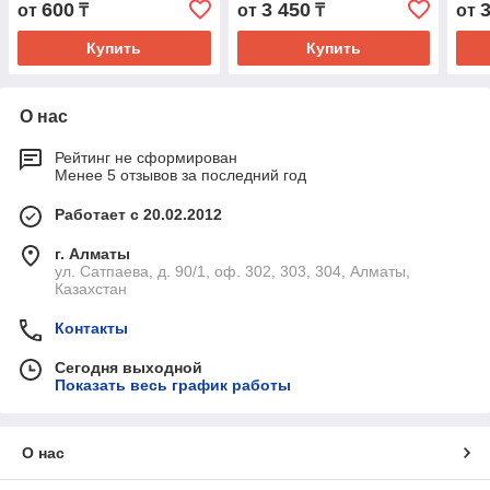
600
3 450
от
₸
от
₸
от
двойная белая)
Купить
Купить
О нас
Рейтинг не сформирован
Менее 5 отзывов за последний год
Работает с 20.02.2012
г. Алматы
ул. Сатпаева, д. 90/1, оф. 302, 303, 304, Алматы,
Казахстан
Контакты
Сегодня выходной
Показать весь график работы
О нас