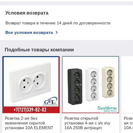
Условия возврата
Возврат товара в течение 14 дней по договоренности
Все условия возврата
Подобные товары компании
Розетка 2-ая без
Розетка открытой
Розе
заземления скрытой
установки 4-ая с з/к з/ш
ая о
установки 10А ELEMENT
16А 250В антрацит,
10А 
(розетка электрическая
молочный, белый BLANCA
накл