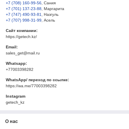
+7 (708) 160-99-56
, Сания
+7 (701) 137-23-88
, Маргарита
+7 (747) 490-93-81
, Назгуль
+7 (707) 998-31-99
, Асель
Сайт компании:
https://getech.kz/
Email:
sales_get@mail.ru
Whatsapp:
+77003398282
WhatsApp/ переход по ссылке:
https://wa.me/77003398282
Instagram
getech_kz
О нас