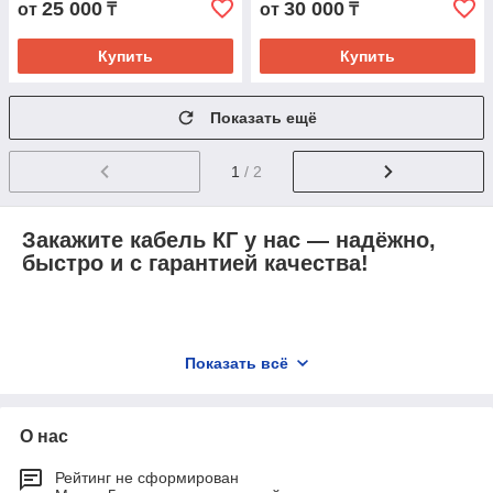
25 000
30 000
от
₸
от
₸
Купить
Купить
Показать ещё
1
/ 2
Закажите кабель КГ у нас — надёжно,
быстро и с гарантией качества!
Расшифровка обозначения КГ:
Показать всё
«К» - кабель;
«Г» - гибкий.
О нас
Рейтинг не сформирован
Расшифровка обозначения КГ-ХЛ: