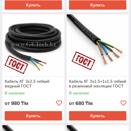
Купить
Купить
Кабель КГ от ТОО «General Electrical
Technology» — надёжное решение для
подвижного подключения
Компания General Electrical Technology предлагает
широкий ассортимент гибких силовых кабелей марки
КГ по выгодным ценам.
КГ является одной из наиболее популярных и широко
Кабель КГ 3х2,5 гибкий
Кабель КГ 3х1,5+1х1,5 гибкий
применяемых марок гибких кабелей. Кабель
медный ГОСТ
в резиновой изоляции ГОСТ
предназначен для присоединения передвижных
В наличии
В наличии
механизмов к электрическим сетям на номинальное
переменное напряжение 380 В частоты до 400 Гц или
980
680
от
₸/м
от
₸/м
постоянное номинальное напряжение 660 В. Кабель
КГ используется в сварочных аппаратах для
Купить
Купить
осуществления различных видов сварочных работ. У
нас можно купить кабель КГ, соответствующий
стандарту ГОСТ.