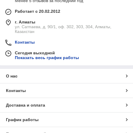
Менее 5 отзывов за последний год
«К» - кабель;
Работает с 20.02.2012
«Г» - гибкий;
г. Алматы
«ХЛ» - означают класс климатического исполнения кабеля
ул. Сатпаева, д. 90/1, оф. 302, 303, 304, Алматы,
КГ, эксплуатация в
районах с холодным климатом
.
Казахстан
Контакты
Расшифровка обозначения КГ-ТП:
«К» - кабель;
Сегодня выходной
Показать весь график работы
«Г» - гибкий;
«ТП» - означает, что оболочка и изоляция жил сделана из
термоэластопласта.
О нас
Особенности:
🔹Медные многопроволочные жилы — высокая
Контакты
токопроводимость и прочность
🔹Резиновая изоляция и оболочка — устойчива к
Доставка и оплата
маслам, вибрациям, изгибам и перепадам температур
🔹Гибкость — удобство при монтаже и
График работы
эксплуатации в стеснённых условиях
🔹Температурный режим эксплуатации: от -40°C до